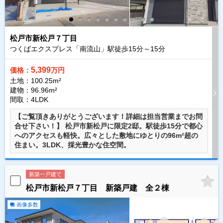
松戸市新松戸７丁目
つくばエクスプレス「南流山」駅徒歩
15
分～
15
分
5,399
価格：
万円
土地：100.25m²
建物：96.96m²
間取：4LDK
【ご覧頂きありがとうございます！詳細は担当営業までお問
合せ下さい！】 松戸市新松戸に限定2邸。駅徒歩15分で都心
へのアクセスも軽快。広々とした敷地にゆとりの96m²超の
住まい。3LDK、採光豊かな住空間。
新築一戸建て
松戸市新松戸７丁目 新築戸建 全２棟
画像多数