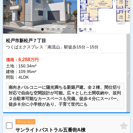
松戸市新松戸７丁目
つくばエクスプレス「南流山」駅徒歩
15
分～
15
分
6,288
価格：
万円
土地：150.34m²
建物：109.95m²
間取：4LDK
南向きバルコニーに陽光満ちる新築戸建。全２棟、間仕切り
対応で自由な空間設計が可能。広々とした土間収納や、並列
２台駐車可能なカースペースも完備。徒歩４分にスーパー、
徒歩８分に小学校があり、子育て世代にも
マンション
サンライトパストラル五番街A棟