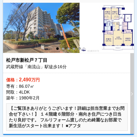
松戸市新松戸７丁目
武蔵野線「南流山」駅徒歩
16
分
2,490
価格：
万円
専有：86.07㎡
間取：4LDK
築年：1980年2月
【ご覧頂きありがとうございます！詳細は担当営業までお問
合せ下さい！】 １４階建６階部分・南向き住戸につき日当
たり良好です。 フルリフォーム渡しのため綺麗なお部屋で
新生活がスタート出来ます！ ■アフタ