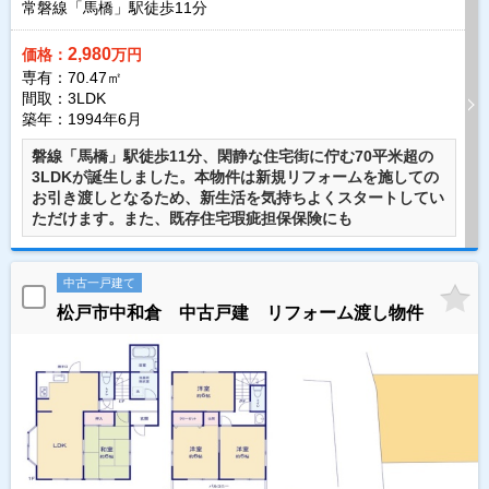
常磐線「馬橋」駅徒歩
11
分
2,980
価格：
万円
専有：70.47㎡
間取：3LDK
築年：1994年6月
磐線「馬橋」駅徒歩11分、閑静な住宅街に佇む70平米超の
3LDKが誕生しました。本物件は新規リフォームを施しての
お引き渡しとなるため、新生活を気持ちよくスタートしてい
ただけます。また、既存住宅瑕疵担保保険にも
中古一戸建て
松戸市中和倉 中古戸建 リフォーム渡し物件