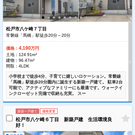
松戸市八ケ崎７丁目
常磐線「馬橋」駅徒歩
20
分～
20
分
4,190
価格：
万円
土地：124.91m²
建物：96.47m²
間取：4LDK
小学校まで徒歩4分、子育てに嬉しいロケーション。常磐線
「馬橋」駅徒歩20分圏内に誕生する新築一戸建て。 駐車2台
可能で、アクティブなファミリーにも最適です。ウォークイ
ンクローゼット完備で収納も充実。 スー
新築一戸建て
価格変更
松戸市八ケ崎６丁目 新築戸建 生活環境良
好！