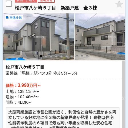
新築一戸建て
価格変更
松戸市八ケ崎５丁目 新築戸建 全３棟
画像多数
松戸市八ケ崎５丁目
常磐線「馬橋」駅バス
3
分 停歩
5
分～
5
分
3,990
価格：
万円～
土地：138.11m²〜
建物：102.46m²〜
間取：4LDK～
大型商業施設と市営公園が近く、利便性と自然の豊かさを両
立している好立地に全３棟の新築戸建が登場！ 建物は住宅
性能表示制度の６項目で最も高い等級を取得した安心住宅