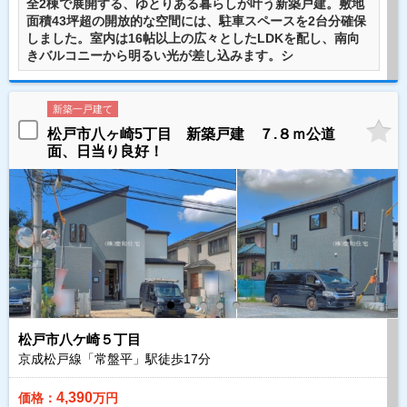
全2棟で展開する、ゆとりある暮らしが叶う新築戸建。敷地
面積43坪超の開放的な空間には、駐車スペースを2台分確保
しました。室内は16帖以上の広々としたLDKを配し、南向
きバルコニーから明るい光が差し込みます。シ
新築一戸建て
松戸市八ヶ崎5丁目 新築戸建 ７.８ｍ公道
面、日当り良好！
松戸市八ケ崎５丁目
京成松戸線「常盤平」駅徒歩
17
分
4,390
価格：
万円