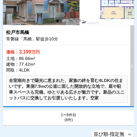
松戸市馬橋
常磐線「馬橋」駅徒歩
10
分
3,199
価格：
万円
土地：86.66m²
建物：77.42m²
間取：4LDK
全室南向きで陽光に恵まれた、家族の絆を育む4LDKの住ま
いです。東側7.9mの公道に面した開放的な立地で、庭や駐
車スペースも完備。ゆとりある広さが魅力です。新品のユニ
ットバスに交換してお引渡しいたします。空家
1〜8件目
(8件)