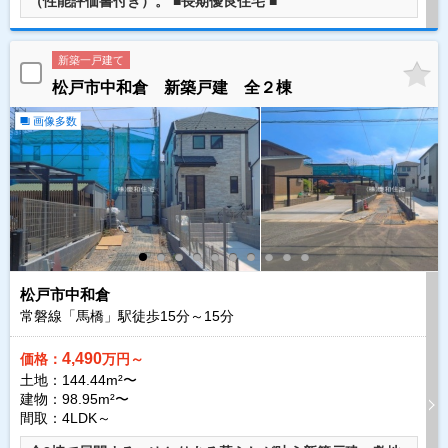
（性能評価書付き）。 ■長期優良住宅 ■
新築一戸建て
松戸市中和倉 新築戸建 全２棟
画像多数
松戸市中和倉
常磐線「馬橋」駅徒歩
15
分～
15
分
4,490
価格：
万円～
土地：144.44m²〜
建物：98.95m²〜
間取：4LDK～