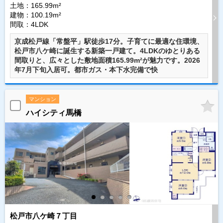
土地：165.99m²
建物：100.19m²
間取：4LDK
京成松戸線「常盤平」駅徒歩17分。子育てに最適な住環境、
松戸市八ケ崎に誕生する新築一戸建て。4LDKのゆとりある
間取りと、広々とした敷地面積165.99m²が魅力です。2026
年7月下旬入居可。都市ガス・本下水完備で快
マンション
ハイシティ馬橋
松戸市八ケ崎７丁目