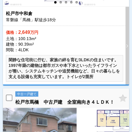
松戸市中和倉
常磐線「馬橋」駅徒歩
18
分
2,649
価格：
万円
土地：100.13m²
建物：90.39m²
間取：4LDK
閑静な住宅街に佇む、家族の絆を育む3LDKの住まいです。
1997年築の建物は都市ガスや本下水といったライフライン
が整い、システムキッチンや追焚機能など、日々の暮らしを
支える設備も充実しています。トイレが2箇所
中古一戸建て
松戸市馬橋 中古戸建 全室南向き４ＬＤＫ！