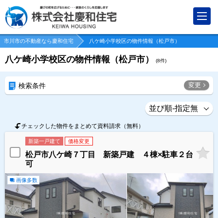
市川市の不動産なら慶和住宅
八ケ崎小学校区の物件情報（松戸市）
八ケ崎小学校区の物件情報（松戸市）
(
8
件)
変更
検索条件
チェックした物件をまとめて資料請求（無料）
新築一戸建て
価格変更
松戸市八ケ崎７丁目 新築戸建 ４棟×駐車２台
可
画像多数