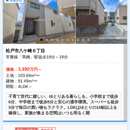
画像多数
松戸市八ケ崎６丁目
常磐線「馬橋」駅徒歩
18
分～
18
分
3,490
価格：
万円～
土地：103.69m²〜
建物：91.49m²〜
間取：4LDK～
子育て世代に嬉しい、ゆとりある暮らしを。小学校まで徒歩
6分、中学校まで徒歩8分と安心の通学環境。スーパーも徒歩
3分で毎日の買い物もラクラク。LDKはゆとりの16帖以上を
確保し、家族が集まる空間はいつも明るく開