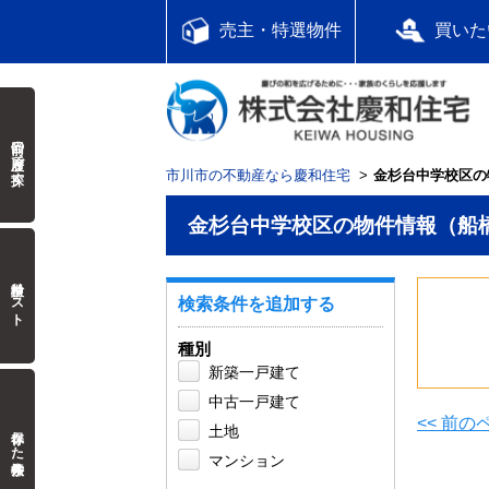
売主・特選物件
買いた
前回の履歴で探す
市川市の不動産なら慶和住宅
金杉台中学校区の
金杉台中学校区の物件情報（船
検討中リスト
検索条件を追加する
種別
新築一戸建て
中古一戸建て
<< 前
保存した検索条件
土地
マンション