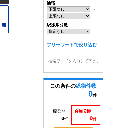
価格
〜
駅徒歩分数
フリーワードで絞り込む
この条件の
総物件数
0
件
一般公開
会員公開
0
0
件
件