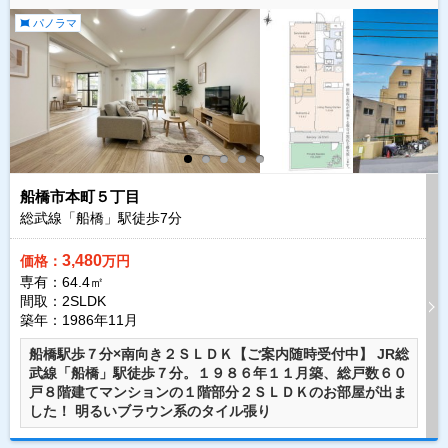
パノラマ
船橋市本町５丁目
総武線「船橋」駅徒歩
7
分
3,480
価格：
万円
専有：64.4㎡
間取：2SLDK
築年：1986年11月
船橋駅歩７分×南向き２ＳＬＤＫ【ご案内随時受付中】 JR総
武線「船橋」駅徒歩７分。１９８６年１１月築、総戸数６０
戸８階建てマンションの１階部分２ＳＬＤＫのお部屋が出ま
した！ 明るいブラウン系のタイル張り