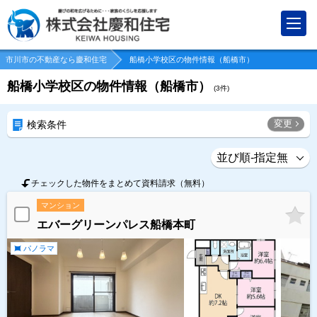
市川市の不動産なら慶和住宅
船橋小学校区の物件情報（船橋市）
船橋小学校区の物件情報（船橋市）
(
3
件)
変更
検索条件
チェックした物件をまとめて資料請求（無料）
マンション
エバーグリーンパレス船橋本町
パノラマ