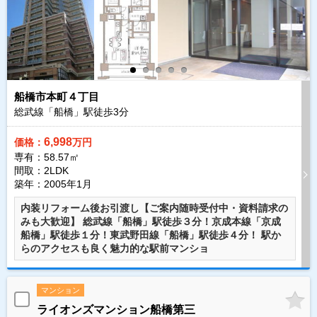
船橋市本町４丁目
総武線「船橋」駅徒歩
3
分
6,998
価格：
万円
専有：58.57㎡
間取：2LDK
築年：2005年1月
内装リフォーム後お引渡し【ご案内随時受付中・資料請求の
みも大歓迎】 総武線「船橋」駅徒歩３分！京成本線「京成
船橋」駅徒歩１分！東武野田線「船橋」駅徒歩４分！ 駅か
らのアクセスも良く魅力的な駅前マンショ
マンション
ライオンズマンション船橋第三