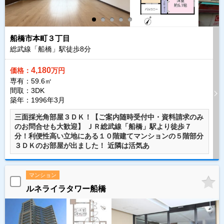
船橋市本町３丁目
総武線「船橋」駅徒歩
8
分
4,180
価格：
万円
専有：59.6㎡
間取：3DK
築年：1996年3月
三面採光角部屋３ＤＫ！【ご案内随時受付中・資料請求のみ
のお問合せも大歓迎】 ＪＲ総武線「船橋」駅より徒歩７
分！利便性高い立地にある１０階建てマンションの５階部分
３ＤＫのお部屋が出ました！ 近隣は活気あ
マンション
ルネライラタワー船橋