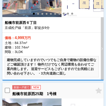
船橋市前原西６丁目
京成松戸線「前原」駅徒歩
9
分
4,999
価格：
万円
土地：84.37m²
建物：102.74m²
間取：3LDK
建物完成していますのでいつでもご自身で建物の設備仕様な
どご確認頂けます！ 物件だけでなく周辺環境も合わせてご
案内致します。 送迎サービスもございますのでお気軽にお
問い合わせ下さい。 ・3方向道路に面し
新築一戸建て
NEW
船橋市前原西25期 1号棟