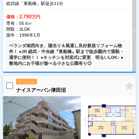
総武線「東船橋」駅徒歩
11
分
2,790
価格：
万円
専有：55.6㎡
間取：3LDK
築年：1996年1月
ベランダ南西向き、陽当り＆風通し良好新規リフォーム物
件！ ●JR 総武・中央線『東船橋』駅まで徒歩圏内で通勤・
通学に便利！！ ●キッチンを対面式に変更 明るいLDK♪ ●
敷地内にお子様が遊べる小さな公園有り◎
マンション
ナイスアーバン津田沼