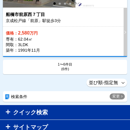
船橋市前原西７丁目
京成松戸線「前原」駅徒歩
3
分
2,580
価格：
万円
専有：62.04㎡
間取：3LDK
築年：1991年11月
1〜6件目
(6件)
変更
検索条件
クイック検索
サイトマップ