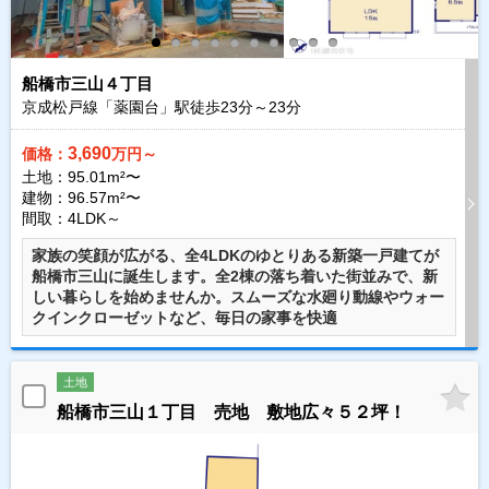
船橋市三山４丁目
京成松戸線「薬園台」駅徒歩
23
分～
23
分
3,690
価格：
万円～
土地：95.01m²〜
建物：96.57m²〜
間取：4LDK～
家族の笑顔が広がる、全4LDKのゆとりある新築一戸建てが
船橋市三山に誕生します。全2棟の落ち着いた街並みで、新
しい暮らしを始めませんか。スムーズな水廻り動線やウォー
クインクローゼットなど、毎日の家事を快適
土地
船橋市三山１丁目 売地 敷地広々５２坪！