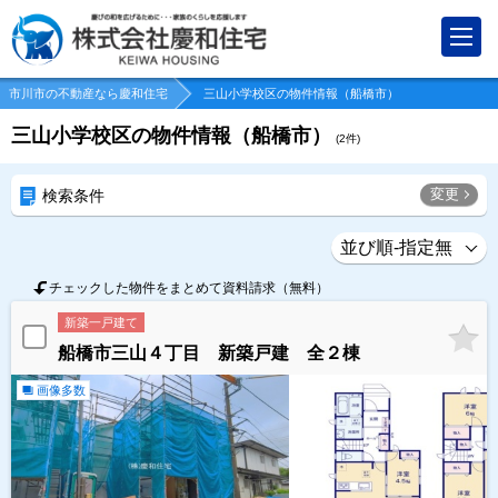
市川市の不動産なら慶和住宅
三山小学校区の物件情報（船橋市）
三山小学校区の物件情報（船橋市）
(
2
件)
変更
検索条件
チェックした物件をまとめて資料請求（無料）
新築一戸建て
船橋市三山４丁目 新築戸建 全２棟
画像多数