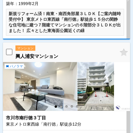
築年：1999年2月
新規リフォーム済！南東・南西角部屋３ＬＤＫ【ご案内随時
受付中】 東京メトロ東西線「南行徳」駅徒歩１５分の閑静
な住宅地に建つ７階建てマンションの６階部分３ＬＤＫが出
ました！ 広々とした東海面公園近くの緑
マンション
興人浦安マンション
パノラマ
市川市南行徳３丁目
東京メトロ東西線「南行徳」駅徒歩
12
分