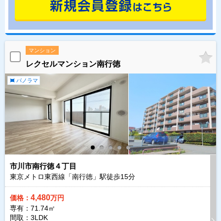
マンション
レクセルマンション南行徳
パノラマ
市川市南行徳４丁目
東京メトロ東西線「南行徳」駅徒歩
15
分
4,480
価格：
万円
専有：71.74㎡
間取：3LDK