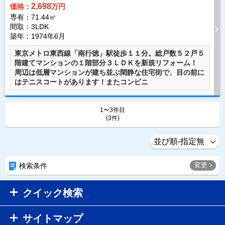
2,698
価格：
万円
専有：71.44㎡
間取：3LDK
築年：1974年6月
東京メトロ東西線「南行徳」駅徒歩１１分。総戸数５２戸５
階建てマンションの１階部分３ＬＤＫを新規リフォーム！
周辺は低層マンションが建ち並ぶ閑静な住宅街で、目の前に
はテニスコートがあります！またコンビニ
1〜3件目
(3件)
変更
検索条件
クイック検索
サイトマップ