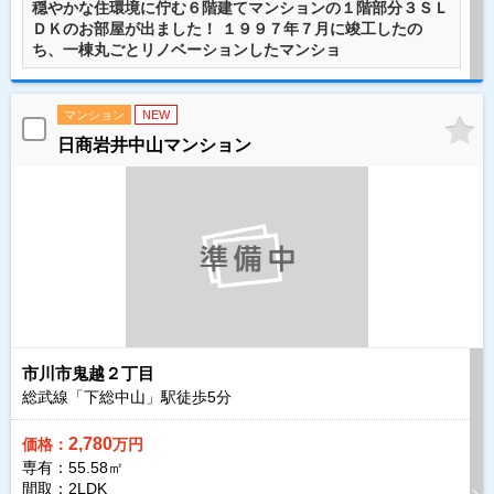
穏やかな住環境に佇む６階建てマンションの１階部分３ＳＬ
ＤＫのお部屋が出ました！ １９９７年７月に竣工したの
ち、一棟丸ごとリノベーションしたマンショ
マンション
NEW
日商岩井中山マンション
市川市鬼越２丁目
総武線「下総中山」駅徒歩
5
分
2,780
価格：
万円
専有：55.58㎡
間取：2LDK