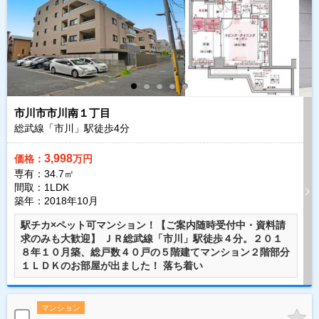
市川市市川南１丁目
総武線「市川」駅徒歩
4
分
3,998
価格：
万円
専有：34.7㎡
間取：1LDK
築年：2018年10月
駅チカ×ペット可マンション！【ご案内随時受付中・資料請
求のみも大歓迎】 ＪＲ総武線「市川」駅徒歩４分。２０１
８年１０月築、総戸数４０戸の５階建てマンション２階部分
１ＬＤＫのお部屋が出ました！ 落ち着い
マンション