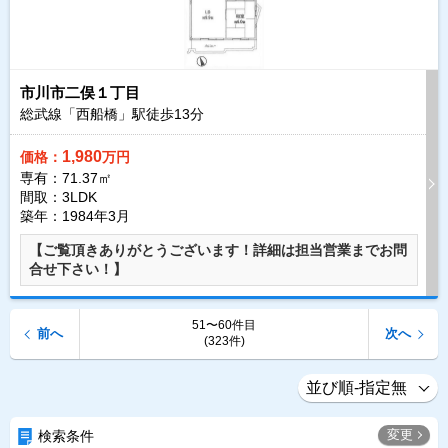
市川市二俣１丁目
総武線「西船橋」駅徒歩
13
分
1,980
価格：
万円
専有：71.37㎡
間取：3LDK
築年：1984年3月
【ご覧頂きありがとうございます！詳細は担当営業までお問
合せ下さい！】
51〜60件目
前へ
次へ
(323件)
変更
検索条件