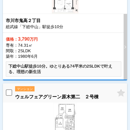
市川市鬼高２丁目
総武線「下総中山」駅徒歩
10
分
3,790
価格：
万円
専有：74.31㎡
間取：2SLDK
築年：1980年6月
下総中山駅徒歩10分。ゆとりある74平米の2SLDKで叶え
る、理想の新生活
マンション
ウェルフェアグリーン原木第二 ２号棟