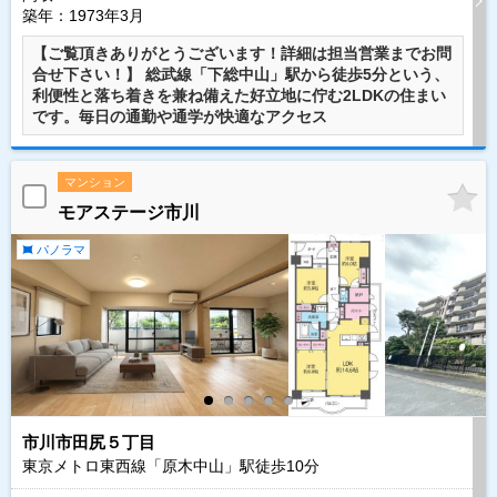
築年：1973年3月
【ご覧頂きありがとうございます！詳細は担当営業までお問
合せ下さい！】 総武線「下総中山」駅から徒歩5分という、
利便性と落ち着きを兼ね備えた好立地に佇む2LDKの住まい
です。毎日の通勤や通学が快適なアクセス
マンション
モアステージ市川
パノラマ
市川市田尻５丁目
東京メトロ東西線「原木中山」駅徒歩
10
分