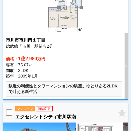
市川市市川南１丁目
総武線「市川」駅徒歩
2
分
1億2,980
価格：
万円
専有：75.07㎡
間取：2LDK
築年：2009年1月
駅近の利便性とタワーマンションの眺望。ゆとりある2LDK
で叶える新生活
マンション
価格変更
エクセレントシティ市川駅南