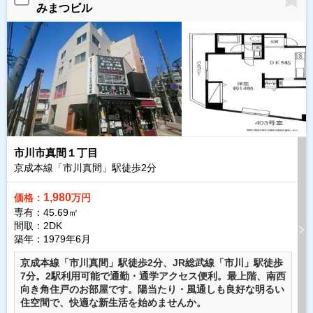
みまつビル
市川市真間１丁目
京成本線「市川真間」駅徒歩
2
分
1,980
価格：
万円
専有：45.69㎡
間取：2DK
築年：1979年6月
京成本線「市川真間」駅徒歩2分、JR総武線「市川」駅徒歩
7分。2駅利用可能で通勤・通学アクセス便利。最上階、南西
向き角住戸のお部屋です。陽当たり・風通しも良好な明るい
住空間で、快適な新生活を始めませんか。