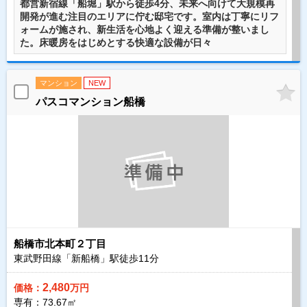
都営新宿線「船堀」駅から徒歩4分、未来へ向けて大規模再
開発が進む注目のエリアに佇む邸宅です。室内は丁寧にリフ
ォームが施され、新生活を心地よく迎える準備が整いまし
た。床暖房をはじめとする快適な設備が日々
マンション
NEW
パスコマンション船橋
船橋市北本町２丁目
東武野田線「新船橋」駅徒歩
11
分
2,480
価格：
万円
専有：73.67㎡