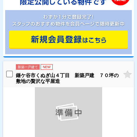
新築一戸建て
NEW
鎌ケ谷市くぬぎ山４丁目 新築戸建 ７０坪の
敷地の贅沢な平屋造