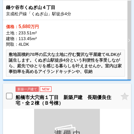
鎌ケ谷市くぬぎ山４丁目
京成松戸線「くぬぎ山」駅徒歩
4
分
5,680
価格：
万円
土地：233.51m²
建物：113.45m²
間取：4LDK
敷地面積約70坪の広大な土地に佇む贅沢な平屋建て4LDKが
誕生します。くぬぎ山駅徒歩4分という利便性を享受しなが
ら、庭先でゆとりを感じる暮らしを叶えませんか。室内は家
事効率を高めるアイランドキッチンや、収納
新築一戸建て
NEW
船橋市大穴南１丁目 新築戸建 長期優良住
宅・全２棟（Ｂ号棟）