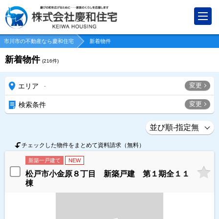
市川市の不動産なら慶和住宅
新着物件
新着物件
(
216
件)
変更
エリア
-
変更
検索条件
チェックした物件をまとめて資料請求（無料）
新築一戸建て
NEW
松戸市小金原８丁目 新築戸建 第１期全１１
棟