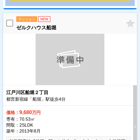
マンション
NEW
ゼルクハウス船堀
江戸川区船堀２丁目
都営新宿線「船堀」駅徒歩
4
分
9,680
価格：
万円
専有：70.53㎡
間取：2SLDK
築年：2013年8月