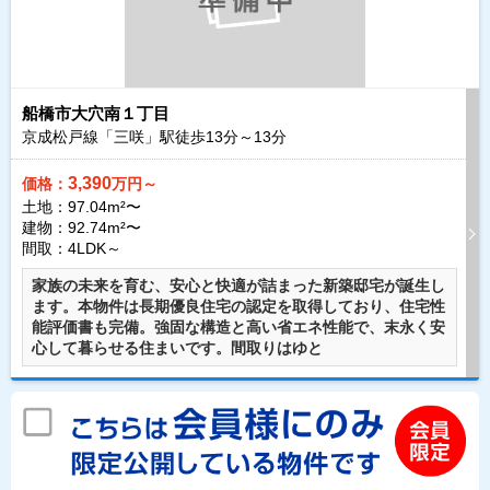
船橋市大穴南１丁目
京成松戸線「三咲」駅徒歩
13
分～
13
分
3,390
価格：
万円～
土地：97.04m²〜
建物：92.74m²〜
間取：4LDK～
家族の未来を育む、安心と快適が詰まった新築邸宅が誕生し
ます。本物件は長期優良住宅の認定を取得しており、住宅性
能評価書も完備。強固な構造と高い省エネ性能で、末永く安
心して暮らせる住まいです。間取りはゆと