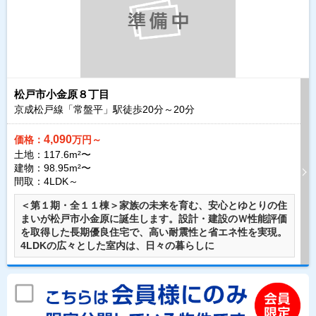
松戸市小金原８丁目
京成松戸線「常盤平」駅徒歩
20
分～
20
分
4,090
価格：
万円～
土地：117.6m²〜
建物：98.95m²〜
間取：4LDK～
＜第１期・全１１棟＞家族の未来を育む、安心とゆとりの住
まいが松戸市小金原に誕生します。設計・建設のＷ性能評価
を取得した長期優良住宅で、高い耐震性と省エネ性を実現。
4LDKの広々とした室内は、日々の暮らしに