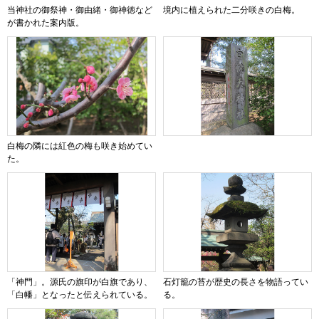
当神社の御祭神・御由緒・御神徳など
境内に植えられた二分咲きの白梅。
が書かれた案内版。
白梅の隣には紅色の梅も咲き始めてい
た。
「神門」。源氏の旗印が白旗であり、
石灯籠の苔が歴史の長さを物語ってい
「白幡」となったと伝えられている。
る。