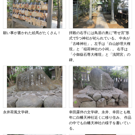
願い事が書かれた絵馬がたくさん！
拝殿の右手には鳥居の奥に“寄せ宮”形
式で5つ神社が祀られている。 中央が
「古峰神社」。左手は「白山妙理大権
現」と「稲荷神社の小祠」。 右手は
「小御嶽石尊大権現」と「浅間宮」の
碑。
永井荷風文学碑。
幸田露伴の文学碑。永井、幸田とも晩
年に白幡天神社近くに移り住み、 作品
の中でも白幡天神社の様子を書いてい
る。