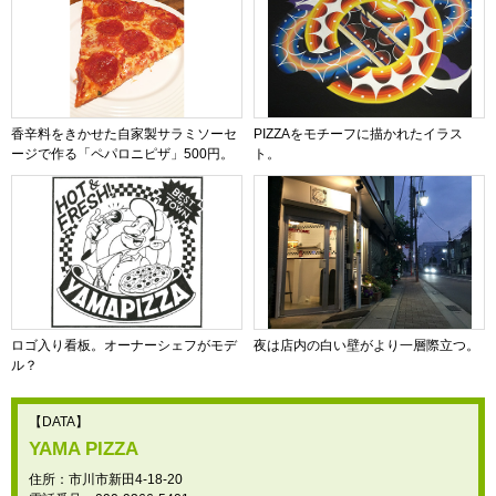
香辛料をきかせた自家製サラミソーセ
PIZZAをモチーフに描かれたイラス
ージで作る「ペパロニピザ」500円。
ト。
ロゴ入り看板。オーナーシェフがモデ
夜は店内の白い壁がより一層際立つ。
ル？
【DATA】
YAMA PIZZA
住所：市川市新田4-18-20