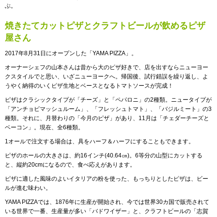
ぶ。
焼きたてカットピザとクラフトビールが飲めるピザ
屋さん
2017年8月31日にオープンした「YAMA PIZZA」。
オーナーシェフの山本さんは昔から大のピザ好きで、店を出すならニューヨー
クスタイルでと思い、いざニューヨークへ。帰国後、試行錯誤を繰り返し、よ
うやく納得のいくピザ生地とベースとなるトマトソースが完成！
ピザはクラシックタイプが「チーズ」と「ペパロニ」の2種類。ニュータイプが
「アンチョビマッシュルーム」、「フレッシュトマト」、「バジルミート」の3
種類。それに、月替わりの「今月のピザ」があり、11月は「チェダーチーズと
ベーコン」。現在、全6種類。
1オールで注文する場合は、具をハーフ＆ハーフにすることもできます。
ピザのホールの大きさは、約16インチ(40.64㎝)。6等分の山型にカットする
と、縦約20cmになるので、食べ応えがあります。
ピザに適した風味のよいイタリアの粉を使った、もっちりとしたピザは、ビー
ルが進む味わい。
YAMA PIZZAでは、1876年に生産が開始され、今では世界30カ国で販売されて
いる世界で一番、生産量が多い「バドワイザー」と、クラフトビールの「志賀