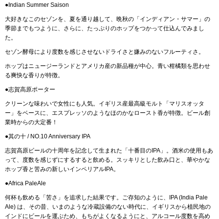
●Indian Summer Saison
大好きなこのセゾンを、夏を通り越して、晩秋の「インディアン・サマー」の
季節までもつように、さらに、たっぷりのホップをつかって仕込んでみまし
た。
セゾン酵母により度数を感じさせないドライさと嫌みのないフルーティさ。
ホップはニュージーランドとアメリカ産の新品種が中心。青い柑橘類を思わせ
る爽快な香りが特徴。
●志賀高原ポーター
クリーンな味わいで女性にも人気。イギリス産最高級モルト「マリスオッタ
ー」をベースに、エスプレッソのようなほのかなロースト香が特徴。ビール創
業時からの大定番！
●其の十 / NO.10 Anniversary IPA
志賀高原ビールの十周年を記念して生まれた「十番目のIPA」。酒米の使用もあ
って、度数を感じずにするすると飲める。スッキリとした飲み口と、華やかな
ホップ香と苦みの新しいインペリアルIPA。
●Africa PaleAle
何杯も飲める「苦さ」を追求した結果です。ご存知のように、IPA (India Pale
Ale) は、その昔、いまのような冷蔵設備のない時代に、イギリスから植民地の
インドにビールを運ぶため、もちがよくなるようにと、アルコール度数を高め