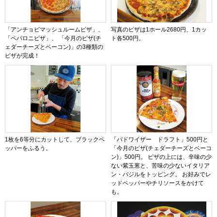
「アンチョビマッシュルームピザ」、
写真のピザは1ホール2680円、1カッ
「ペパロニピザ」、 「今月のピザ(チ
ト各500円。
ェダーチーズとベーコン)」の3種類の
ピザが完成！
1枚を6等分にカットして、ブラックペ
「バドワイザー ドラフト」500円と
ッパーをふるう。
「今月のピザ(チェダーチーズとベーコ
ン)」500円。 ピザの上には、辛味の少
ない紫玉葱と、苦味の少ないイタリア
ン・バジルをトッピング。 お好みでレ
ッドペッパーやチリソースをかけて
も。