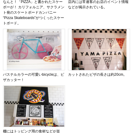
なんと！「PIZZA」と書かれたスケー
店内には常連客のお店のイベント情報
ボーが！ カリフォルニア、サクラメン
などが掲示されている。
ト発のスケートボードカンパニー
“Pizza Skateboards”がつくったスケー
トボード。
パステルカラーの可愛いbicycleは、ピ
カットされたピザの長さは約20cm。
ザカッター！
棚にはトッピング用の食材などが並