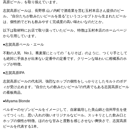
高原ビール」を取り揃えています。
志賀高原ビールは、長野県 山ノ内町で酒造業を営む玉村本店さん提供のビー
ル。 “自分たちが飲みたいビールを造る”というコンセプトから生まれたビール
は、個性的でどれも飲みやすく完成度の高い味わいなのだとか。
以下は取材時にお店で取り扱っていたビール。特徴は玉村本店のホームページ
から引用しています。
●志賀高原ペール・エール
不動の人気 No.1。蕎麦屋にとっての「もりそば」のように、つくり手として
も絶対に手抜きが出来ない定番中の定番です。クリーンな味わいに柑橘系のホ
ップが特徴。
●志賀高原IPA
志賀高原ビールの代名詞。強烈なホップの個性をしっかりとしたモルトのボデ
ィが受け止めます。“自分たちの飲みたいビール”の代表でもある志賀高原ビール
の看板商品。
●Miyama Blonde
ベルギーのセゾンビールをイメージして、自家栽培した美山錦と信州早生を使
ってつくった、思い入れの強いオリジナルなビール。スッキリとした飲み口と
ホップの個性が特徴。ほのかな甘みと度数を感じさせない爽快さで、志賀高原
ビールを代表する1本。