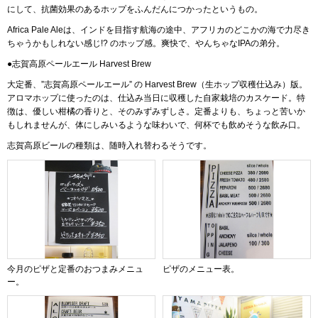
にして、抗菌効果のあるホップをふんだんにつかったというもの。
Africa Pale Aleは、インドを目指す航海の途中、アフリカのどこかの海で力尽き
ちゃうかもしれない感じ!? のホップ感。爽快で、やんちゃなIPAの弟分。
●志賀高原ペールエール Harvest Brew
大定番、”志賀高原ペールエール” の Harvest Brew（生ホップ収穫仕込み）版。
アロマホップに使ったのは、仕込み当日に収穫した自家栽培のカスケード。特
徴は、優しい柑橘の香りと、そのみずみずしさ。定番よりも、ちょっと苦いか
もしれませんが、体にしみいるような味わいで、何杯でも飲めそうな飲み口。
志賀高原ビールの種類は、随時入れ替わるそうです。
今月のピザと定番のおつまみメニュ
ピザのメニュー表。
ー。