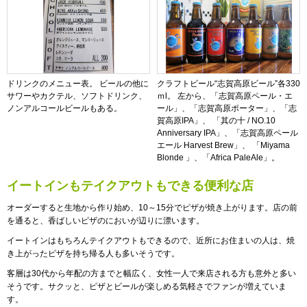
ドリンクのメニュー表。 ビールの他に
クラフトビール“志賀高原ビール”各330
サワーやカクテル、ソフトドリンク、
ｍl。 左から、「志賀高原ペール・エ
ノンアルコールビールもある。
ール」、「志賀高原ポーター」、「志
賀高原IPA」、 「其の十 / NO.10
Anniversary IPA」、「志賀高原ペール
エール Harvest Brew」、 「Miyama
Blonde 」、「Africa PaleAle」。
イートインもテイクアウトもできる便利な店
オーダーすると生地から作り始め、10～15分でピザが焼き上がります。店の前
を通ると、香ばしいピザのにおいが辺りに漂います。
イートインはもちろんテイクアウトもできるので、近所にお住まいの人は、焼
き上がったピザを持ち帰る人も多いそうです。
客層は30代から年配の方までと幅広く、女性一人で来店される方も意外と多い
そうです。サクッと、ピザとビールが楽しめる気軽さでファンが増えていま
す。