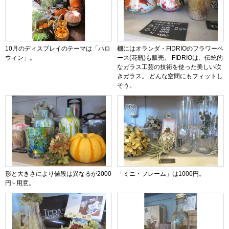
10月のディスプレイのテーマは「ハロ
棚にはオランダ・FIDRIOのフラワーベ
ウィン」。
ース(花瓶)も販売。 FIDRIOは、伝統的
なガラス工芸の技術を使った美しい吹
きガラス。 どんな空間にもフィットし
そう。
形と大きさにより値段は異なるが2000
「ミニ・フレーム」は1000円。
円∼用意。