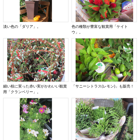
淡い色の「ダリア」。
色の種類が豊富な観賞用「ケイト
ウ」。
細い枝に実った赤い実がかわいい観賞
「サニーシトラス(レモン)」も販売！
用「クランベリー」。