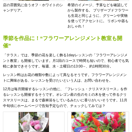
店の雰囲気に合うオフ・ホワイトのシ
希望のイメージ、予算などを確認して
ャンデリア。
から製作する。 ブリザーブドフラワー
も生花と同じように、グリーンや実物
を使ってアクセントに。 リボンや器も
おしゃれ！
季節を作品に！“フラワーアレンジメント教室も開
催”
「テラス」では、季節の花を楽しく飾る1dayレッスンの「フラワーアレンジメ
ント教室」も開催しています。月1回のコースで時間も短いので、初心者でも気
軽に参加できそうです。毎週、水・土曜日の13:00∼、約1時間30分。
レッスン料はお花の種類や数によって異なるそうです。フラワーアレンジメン
トに興味がある、レッスンを受けたいという人は、お問い合わせを。
12月は毎月開催するレッスンの他に、「フレッシュ・クリスマスリース」を作
るレッスンも開催するそうです。オレゴン産の生のモミの木を使って作るクリ
スマスリースは、まるで森林浴をしているみたいに香りがいいそうです。11月
中旬頃にホームページで告知予定なので、チェックしてみては？