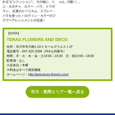
れる“ピンクッション”。 その他に、ミ
ゃん（3歳♀）。
ニ・カボチャ、カラー、バラ、トウガ
ラシ、 紅葉のヒペリカム、スプレー・
バラを使った ハロウィン・カラーのフ
ラワーアレンジメントの完成！
【DATA】
TERAS FLOWERS AND DECO
住所：市川市市川南1-10-1 モールズウエスト1F
電話番号：047-325-3399（FAXも同番号）
時間：月・火・水・金・土10:00～19:30 日・祝10:00～18:00
駐車場：なし
※定休日／木曜
※料金はすべて税別価格
ホームページ：
http://www.teras-flowers.com/
市川・真間エリア一覧へ戻る