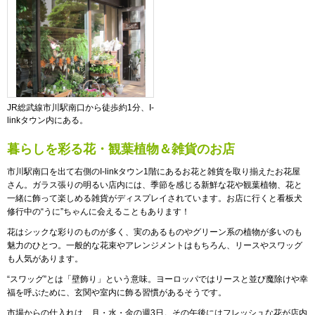
JR総武線市川駅南口から徒歩約1分、I-
linkタウン内にある。
暮らしを彩る花・観葉植物＆雑貨のお店
市川駅南口を出て右側のI-linkタウン1階にあるお花と雑貨を取り揃えたお花屋
さん。ガラス張りの明るい店内には、季節を感じる新鮮な花や観葉植物、花と
一緒に飾って楽しめる雑貨がディスプレイされています。お店に行くと看板犬
修行中の“うに”ちゃんに会えることもあります！
花はシックな彩りのものが多く、実のあるものやグリーン系の植物が多いのも
魅力のひとつ。一般的な花束やアレンジメントはもちろん、リースやスワッグ
も人気があります。
“スワッグ”とは「壁飾り」という意味。ヨーロッパではリースと並び魔除けや幸
福を呼ぶために、玄関や室内に飾る習慣があるそうです。
市場からの仕入れは、月・水・金の週3日。その午後にはフレッシュな花が店内