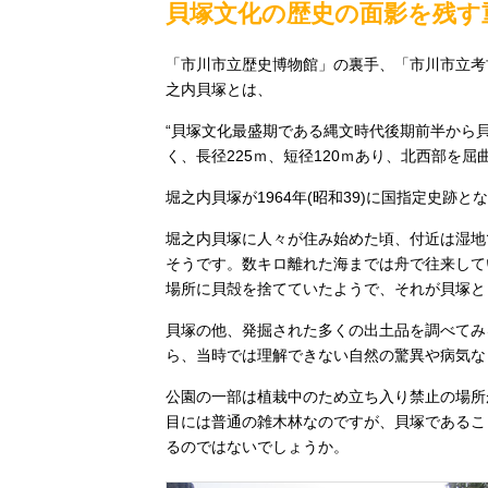
貝塚文化の歴史の面影を残す
「市川市立歴史博物館」の裏手、「市川市立考
之内貝塚とは、
“貝塚文化最盛期である縄文時代後期前半から貝
く、長径225ｍ、短径120ｍあり、北西部を
堀之内貝塚が1964年(昭和39)に国指定史
堀之内貝塚に人々が住み始めた頃、付近は湿地で
そうです。数キロ離れた海までは舟で往来して
場所に貝殻を捨てていたようで、それが貝塚と
貝塚の他、発掘された多くの出土品を調べてみ
ら、当時では理解できない自然の驚異や病気な
公園の一部は植栽中のため立ち入り禁止の場所
目には普通の雑木林なのですが、貝塚であるこ
るのではないでしょうか。