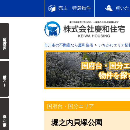
売主・特選物件
買いた
前回の履歴で探す
市川市の不動産なら慶和住宅
いちかわエリア情
国府台・国分
物件を探
検討中リスト
国府台・国分エリア
保存した検索条件
堀之内貝塚公園