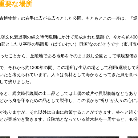
重要な場所
古博物館」の右手に広がる広々とした公園。もともとこの一帯は、『堀
塚文化衰退期の縄文時代晩期にかけて形成された遺跡で、今から約4000
屈曲部としたＵ字型の馬蹄形（ばていけい）貝塚”なのだそうです（市川
跡となったことから、丘陵地である地形をそのまま残し公園として環境整備
、それから約1300年の間、この場所は生活の場として利用(継続して
いたと考えられています。人々は食料として海からとってきた貝を食べ
して残りました。
ると、縄文時代晩期の出土品としては土偶の破片や貝製腕輪などもあり
どから身を守るための品として製作し、この頃から“祈り”が人々の心に
がありますが、それ以外は自由に散策することができます。林へと続く
とが実感でき驚きます。丘陵地となっている雑木林を一周すると、40