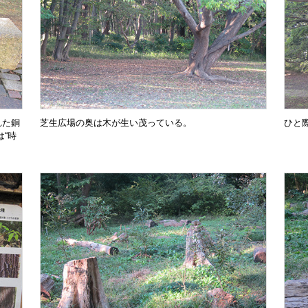
れた銅
芝生広場の奥は木が生い茂っている。
ひと
“時