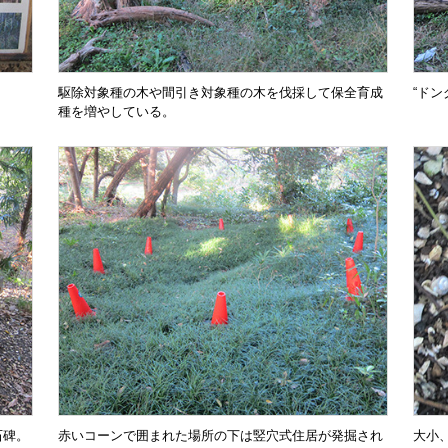
駆除対象種の木や間引き対象種の木を伐採して保全育成
“ド
種を増やしている。
石碑。
赤いコーンで囲まれた場所の下は竪穴式住居が発掘され
大小