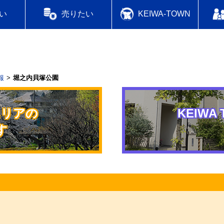
い
売りたい
KEIWA-TOWN
報
堀之内貝塚公園
エリアの
KEIWA 
す