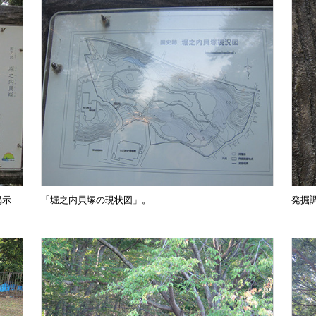
掲示
「堀之内貝塚の現状図」。
発掘