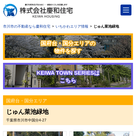
市川市の不動産なら慶和住宅
いちかわエリア情報
じゅん菜池緑地
国府台・国分エリアの
物件を探す
KEIWA TOWN SERIESは
こちら
国府台・国分エリア
じゅん菜池緑地
千葉県市川市中国分4-27