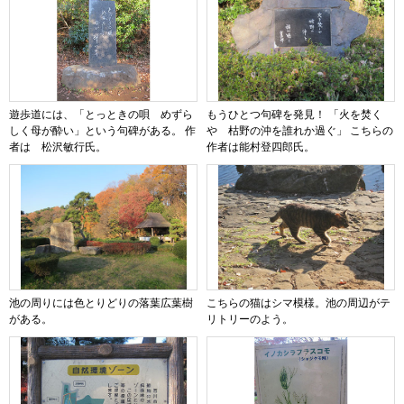
遊歩道には、「とっときの唄 めずら
もうひとつ句碑を発見！ 「火を焚く
しく母が酔い」という句碑がある。 作
や 枯野の沖を誰れか過ぐ」 こちらの
者は 松沢敏行氏。
作者は能村登四郎氏。
池の周りには色とりどりの落葉広葉樹
こちらの猫はシマ模様。池の周辺がテ
がある。
リトリーのよう。