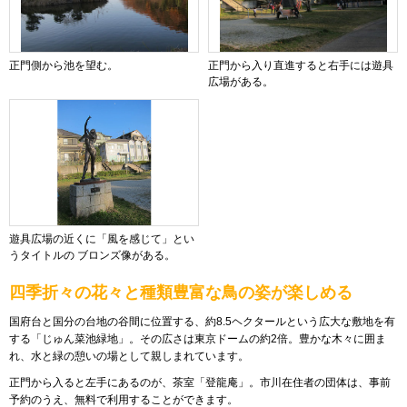
正門側から池を望む。
正門から入り直進すると右手には遊具
広場がある。
遊具広場の近くに「風を感じて」とい
うタイトルの ブロンズ像がある。
四季折々の花々と種類豊富な鳥の姿が楽しめる
国府台と国分の台地の谷間に位置する、約8.5ヘクタールという広大な敷地を有
する「じゅん菜池緑地」。その広さは東京ドームの約2倍。豊かな木々に囲ま
れ、水と緑の憩いの場として親しまれています。
正門から入ると左手にあるのが、茶室「登龍庵」。市川在住者の団体は、事前
予約のうえ、無料で利用することができます。