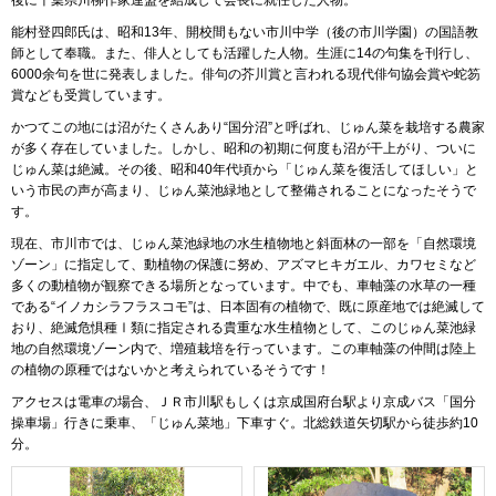
後に千葉県川柳作家連盟を結成して会長に就任した人物。
能村登四郎氏は、昭和13年、開校間もない市川中学（後の市川学園）の国語教
師として奉職。また、俳人としても活躍した人物。生涯に14の句集を刊行し、
6000余句を世に発表しました。俳句の芥川賞と言われる現代俳句協会賞や蛇笏
賞なども受賞しています。
かつてこの地には沼がたくさんあり“国分沼”と呼ばれ、じゅん菜を栽培する農家
が多く存在していました。しかし、昭和の初期に何度も沼が干上がり、ついに
じゅん菜は絶滅。その後、昭和40年代頃から「じゅん菜を復活してほしい」と
いう市民の声が高まり、じゅん菜池緑地として整備されることになったそうで
す。
現在、市川市では、じゅん菜池緑地の水生植物地と斜面林の一部を「自然環境
ゾーン」に指定して、動植物の保護に努め、アズマヒキガエル、カワセミなど
多くの動植物が観察できる場所となっています。中でも、車軸藻の水草の一種
である“イノカシラフラスコモ”は、日本固有の植物で、既に原産地では絶滅して
おり、絶滅危惧種Ⅰ類に指定される貴重な水生植物として、このじゅん菜池緑
地の自然環境ゾーン内で、増殖栽培を行っています。この車軸藻の仲間は陸上
の植物の原種ではないかと考えられているそうです！
アクセスは電車の場合、ＪＲ市川駅もしくは京成国府台駅より京成バス「国分
操車場」行きに乗車、「じゅん菜地」下車すぐ。北総鉄道矢切駅から徒歩約10
分。