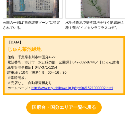
公園の一部は“自然環境ゾーン”に指定
水生植物池で増殖栽培を行う絶滅危惧
されている。
種Ⅰ類の“イノカシラフラスコモ”。
【DATA】
じゅん菜池緑地
住所：千葉県市川市中国分4-27
電話番号：市川市 水と緑の部 公園課】047-332-8744／【じゅん菜池
緑地管理事務所】047-371-1254
駐車場：10台（無料）9：00～16：30
※常時開放。
※売店なし 自動販売機あり
ホームページ：
http://www.city.ichikawa.lg.jp/gre04/1521000002.html
国府台・国分エリア一覧へ戻る