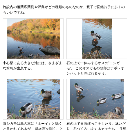
施設内の落葉広葉樹や野鳥がどの種類のものなのか、親子で図鑑片手に歩くの
もいいですね。
中心部にある大きな池には、さまざま
石の上で一休みするオスの“ヨシガ
な水鳥が生息する。
モ”。 このオスガモの頭部はナポレオ
ンハットと呼ばれるそう。
ヨシガモは鳥の本に「ホーイ」と鳴く
石の上で日向ぼっこをしたり、泳いだ
と書かれてあるが、 鳴き声を聞くこと
り、毛づくろいをするカモたち。 生態