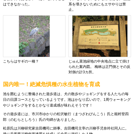
はできなかった。
系を壊さないためにもエサやりは禁
止。
こちらはサギの一種？
じゅん菜池緑地の中央地点に立て掛け
られた案内図。 梅林は正門側とその反
対側の計3カ所。
国内唯一！絶滅危惧種の水生植物を育成
池を囲むように整備された遊歩道は、犬の散歩やジョギングをする人たちの毎
日の日課コースとなっているようです。池はかなり広いので、1周ウォーキング
やジョギングをするとかなり達成感が味わえそうです！
その遊歩道には、市川市ゆかりの松沢敏行（まつざわびんこう）氏と能村登四
郎（のむらとしろう）氏の句碑がありました。
松原氏は川柳研究家吉田機司に師事。吉田機司主宰の川柳手児奈吟社同人に。