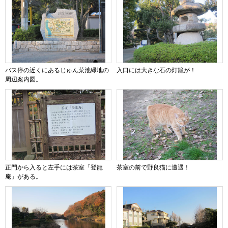
バス停の近くにあるじゅん菜池緑地の
入口には大きな石の灯籠が！
周辺案内図。
正門から入ると左手には茶室「登龍
茶室の前で野良猫に遭遇！
庵」がある。