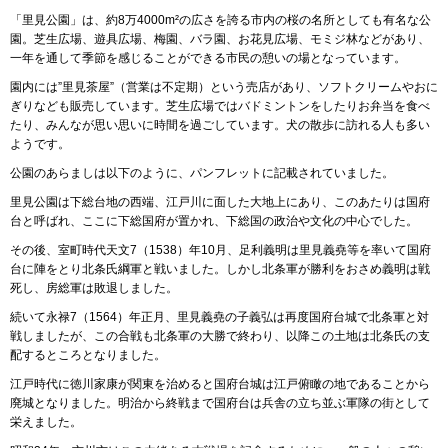
「里見公園」は、約8万4000m²の広さを誇る市内の桜の名所としても有名な公
園。芝生広場、遊具広場、梅園、バラ園、お花見広場、モミジ林などがあり、
一年を通して季節を感じることができる市民の憩いの場となっています。
園内には”里見茶屋”（営業は不定期）という売店があり、ソフトクリームやおに
ぎりなども販売しています。芝生広場ではバドミントンをしたりお弁当を食べ
たり、みんなが思い思いに時間を過ごしています。犬の散歩に訪れる人も多い
ようです。
公園のあらましは以下のように、パンフレットに記載されていました。
里見公園は下総台地の西端、江戸川に面した大地上にあり、このあたりは国府
台と呼ばれ、ここに下総国府が置かれ、下総国の政治や文化の中心でした。
その後、室町時代天文7（1538）年10月、足利義明は里見義堯等を率いて国府
台に陣をとり北条氏綱軍と戦いました。しかし北条軍が勝利をおさめ義明は戦
死し、房総軍は敗退しました。
続いて永禄7（1564）年正月、里見義堯の子義弘は再度国府台城で北条軍と対
戦しましたが、この合戦も北条軍の大勝で終わり、以降この土地は北条氏の支
配するところとなりました。
江戸時代に徳川家康が関東を治めると国府台城は江戸俯瞰の地であることから
廃城となりました。明治から終戦まで国府台は兵舎の立ち並ぶ軍隊の街として
栄えました。