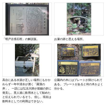
「明戸古墳石棺」の解説版。
お濠の跡と思える場所。
高台にある水源が乏しい場所にもかか
公園内の木にはプレートが掛けられて
わらず一年中清水が湧く「羅漢の
ある。 プレートがあると何の木かよく
井」。 一説には弘法大師が巡錫の折に
分かる。
発見し、里人達に飲用水として勧めた
と伝えられているそう。 但し、現在は
飲料水としての利用はできない。