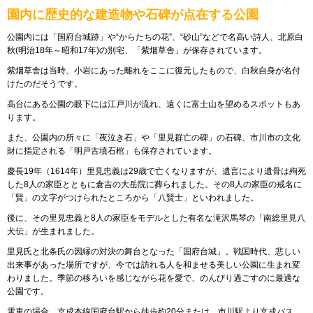
園内に歴史的な建造物や石碑が点在する公園
公園内には「国府台城跡」や“からたちの花”、“砂山”などで名高い詩人、北原白
秋(明治18年～昭和17年)の別宅、「紫烟草舎」が保存されています。
紫烟草舎は当時、小岩にあった離れをここに復元したもので、白秋自身が名付
けたのだそうです。
高台にある公園の眼下には江戸川が流れ、遠くに富士山を望めるスポットもあ
ります。
また、公園内の所々に「夜泣き石」や「里見群亡の碑」の石碑、市川市の文化
財に指定される「明戸古墳石棺」も保存されています。
慶長19年（1614年）里見忠義は29歳で亡くなりますが、遺言により遺骨は殉死
した8人の家臣とともに倉吉の大岳院に葬られました。その8人の家臣の戒名に
「賢」の文字がつけられたところから「八賢士」といわれました。
後に、その里見忠義と8人の家臣をモデルとした有名な滝沢馬琴の「南総里見八
犬伝」が生まれました。
里見氏と北条氏の因縁の対決の舞台となった「国府台城」。戦国時代、悲しい
出来事があった場所ですが、今では訪れる人を和ませる美しい公園に生まれ変
わりました。季節の移ろいを感じながら花を愛で、のんびり過ごすのに最適な
公園です。
電車の場合、京成本線国府台駅から徒歩約20分または、市川駅より京成バス