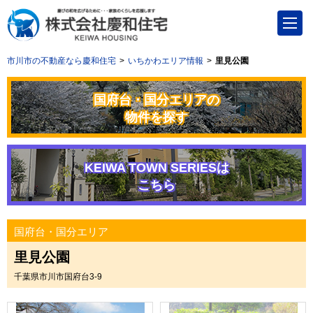
市川市の不動産なら慶和住宅
いちかわエリア情報
里見公園
国府台・国分エリアの
物件を探す
KEIWA TOWN SERIESは
こちら
国府台・国分エリア
里見公園
千葉県市川市国府台3-9