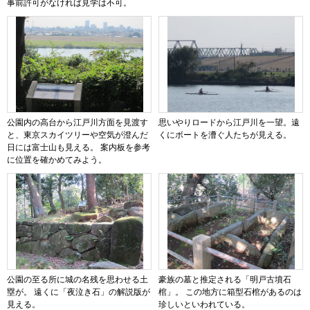
事前許可がなければ見学は不可。
公園内の高台から江戸川方面を見渡す
思いやりロードから江戸川を一望。遠
と、東京スカイツリーや空気が澄んだ
くにボートを漕ぐ人たちが見える。
日には富士山も見える。 案内板を参考
に位置を確かめてみよう。
公園の至る所に城の名残を思わせる土
豪族の墓と推定される「明戸古墳石
塁が。 遠くに「夜泣き石」の解説版が
棺」。 この地方に箱型石棺があるのは
見える。
珍しいといわれている。