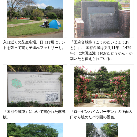
入口近くの芝生広場。日よけ用にテン
「国府台城跡（こうのだいじょうあ
トを張って寛ぐ子連れファミリーも。
と）」。 国府台城は文明11年（1479
年）に太田道灌（おおたどうかん）が
築いたと伝えられている。
「国府台城跡」について書かれた解説
「ロ―ゼンハイムガーデン」の正面入
版。
口から眺めたバラ園の景色。