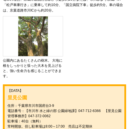
「松戸車庫行き」に乗車して約10分、「国立病院下車」徒歩約5分。車の場合
は、京葉道路市川ICから約20分。
公園内にあるたくさんの樹木。 大地に
根をしっかりと張った大木を見上げる
と、強い生命力を感じることができま
す。
【DATA】
里見公園
住所：千葉県市川市国府台3-9
電話番号：【市川市 水と緑の部 公園緑地課】047-712-6366 【里見公園
管理事務所】047-372-0062
駐車場：40台（無料）
常時開放。但し駐車場は8:00～17:00 売店は不定期休