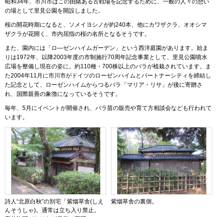
昭和34年、市川市はこの由緒ある古戦場を記念するために、一般の人々の憩い
の場として里見公園を開設しました。
桜の開花時期になると、ソメイヨシノが約240本、他にカワザクラ、オオシマ
ザクラが花開く、市内屈指の桜の名所となるそうです。
また、園内には「ロ―ゼンハイムガーデン」という西洋庭園があります。始ま
りは1972年、以降2003年度の市制施行70周年記念事業として、里見公園噴水
広場を整備し現在の姿に。約110種・700株以上のバラが植栽されています。ま
た2004年11月に市川市がドイツのローゼンハイムとパートナーシティを締結し
た記念として、ローゼンハイムからつるバラ「マリア・リサ」が後に寄贈さ
れ、国際親善の象徴になっているそうです。
毎年、5月にイベントが開催され、バラ苗の販売や育て方相談会なども行われて
います。
詩人“北原白秋”の別宅「紫烟草舎(しえ
紫烟草舎の裏側。
んそうしゃ)。通常は立ち入り禁止。