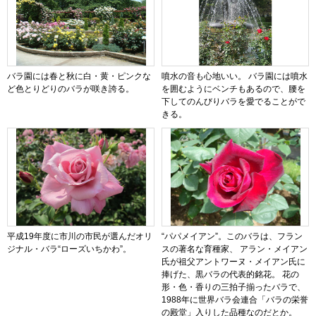
バラ園には春と秋に白・黄・ピンクな
噴水の音も心地いい。 バラ園には噴水
ど色とりどりのバラが咲き誇る。
を囲むようにベンチもあるので、腰を
下してのんびりバラを愛でることがで
きる。
平成19年度に市川の市民が選んだオリ
“パパメイアン”。このバラは、フラン
ジナル・バラ“ローズいちかわ”。
スの著名な育種家、 アラン・メイアン
氏が祖父アントワーヌ・メイアン氏に
捧げた、黒バラの代表的銘花。 花の
形・色・香りの三拍子揃ったバラで、
1988年に世界バラ会連合「バラの栄誉
の殿堂」入りした品種なのだとか。