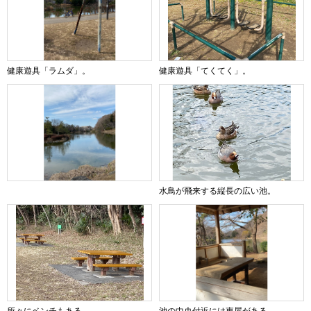
健康遊具「ラムダ」。
健康遊具「てくてく」。
水鳥が飛来する縦長の広い池。