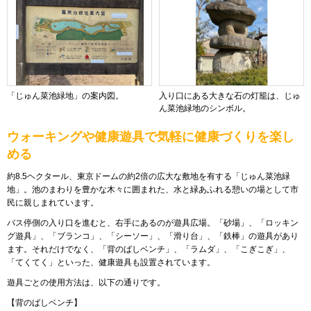
「じゅん菜池緑地」の案内図。
入り口にある大きな石の灯籠は、じゅ
ん菜池緑地のシンボル。
ウォーキングや健康遊具で気軽に健康づくりを楽し
める
約8.5ヘクタール、東京ドームの約2倍の広大な敷地を有する「じゅん菜池緑
地」。池のまわりを豊かな木々に囲まれた、水と緑あふれる憩いの場として市
民に親しまれています。
バス停側の入り口を進むと、右手にあるのが遊具広場。「砂場」、「ロッキン
グ遊具」、「ブランコ」、「シーソー」、「滑り台」、「鉄棒」の遊具があり
ます。それだけでなく、「背のばしベンチ」、「ラムダ」、「こぎこぎ」、
「てくてく」といった、健康遊具も設置されています。
遊具ごとの使用方法は、以下の通りです。
【背のばしベンチ】