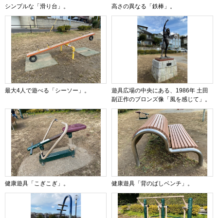
シンプルな「滑り台」。
高さの異なる「鉄棒」。
最大4人で遊べる「シーソー」。
遊具広場の中央にある、1986年 土田
副正作のブロンズ像「風を感じて」。
健康遊具「こぎこぎ」。
健康遊具「背のばしベンチ」。