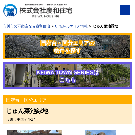
市川市の不動産なら慶和住宅
いちかわエリア情報
じゅん菜池緑地
国府台・国分エリアの
物件を探す
KEIWA TOWN SERIESは
こちら
国府台・国分エリア
じゅん菜池緑地
市川市中国分4-27