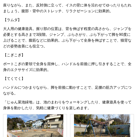
座りながら、また、反対側に立って、イスの背に体を沿わせてゆったりもたれ
ましょう。腹部・背中のストレッチ、リラクゼーションに効果的。
【ラムダ】
大人用の健康遊具。握り部の位置は、背を伸ばす程度の高さから、ジャンプを
必要とする高さまで3段階。ジャンプ、ぶらさがり、ぶら下がって脚を90度に
上げることで、腹筋などに効果的。ぶら下がって全身を伸ばすことで、猫背な
どの姿勢改善にも役立つ。
【こぎこぎ】
ボートこぎの要領で全身を屈伸し、ハンドルを前後に押し引きすることで、全
身のエクササイズに効果的。
【てくてく】
ハンドルにつかまりながら、脚を前後に動かすことで、足腰の筋力アップにつ
ながる。
「じゅん菜池緑地」は、池のまわりをウォーキングしたり、健康遊具を使って
身体を動かしたり、気軽に健康づくりを楽しめます。