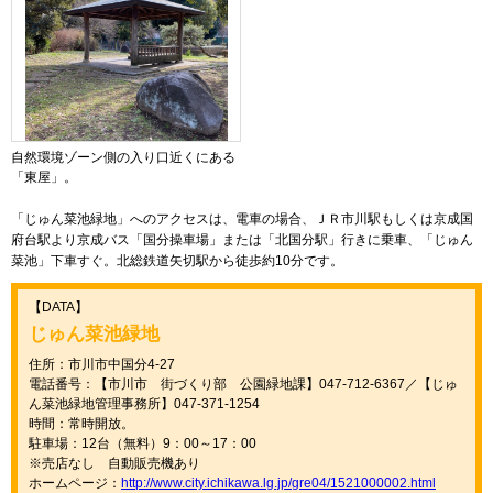
自然環境ゾーン側の入り口近くにある
「東屋」。
「じゅん菜池緑地」へのアクセスは、電車の場合、ＪＲ市川駅もしくは京成国
府台駅より京成バス「国分操車場」または「北国分駅」行きに乗車、「じゅん
菜池」下車すぐ。北総鉄道矢切駅から徒歩約10分です。
【DATA】
じゅん菜池緑地
住所：市川市中国分4-27
電話番号：【市川市 街づくり部 公園緑地課】047-712-6367／【じゅ
ん菜池緑地管理事務所】047-371-1254
時間：常時開放。
駐車場：12台（無料）9：00～17：00
※売店なし 自動販売機あり
ホームページ：
http://www.city.ichikawa.lg.jp/gre04/1521000002.html