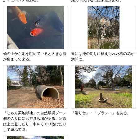
所々にベンチもある。
池の中央付近には東屋がある。
橋の上から池を眺めていると大きな鯉
春には池の周りに植えられた梅の花が
が集まって来る。
満開に。
「じゅん菜池緑地」の自然環境ゾーン
「滑り台」・「ブランコ」もある。
側の入り口にも遊具広場がある。写真
は上に登ったり、中をくぐり抜けたり
して遊ぶ遊具。