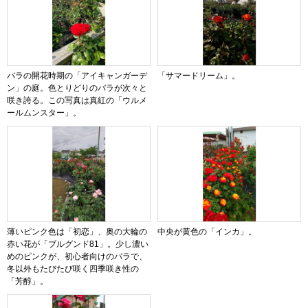
バラの開花時期の「アイキャンガーデ
「サマードリーム」。
ン」の庭。色とりどりのバラが次々と
咲き誇る。この写真は真紅の「ウルメ
ールムンスター」。
薄いピンク色は「初恋」、奥の大輪の
中央が黄色の「インカ」。
赤い花が「ブルグンド81」。少し濃い
めのピンクが、初心者向けのバラで、
冬以外もたびたび咲く四季咲き性の
「芳醇」。