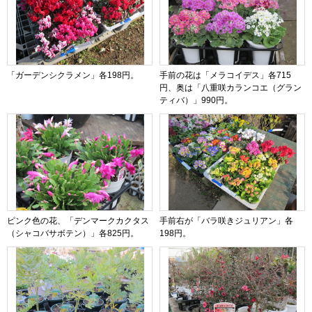
「ガーデンシクラメン」各198円。
手前の花は「メラコイデス」各715
円、奥は「八重咲カランコエ（グラン
ティバ）」990円。
ピンク色の花、「デンマークカクタス
手前右が「バラ咲きジュリアン」各
（シャコバサボテン）」各825円。
198円。