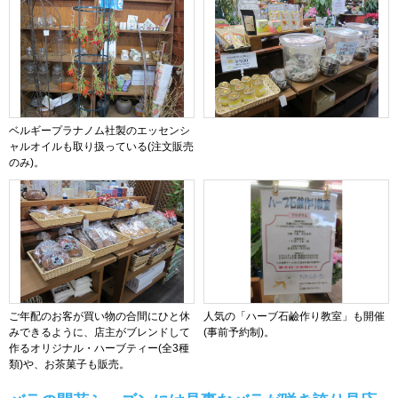
ベルギープラナノム社製のエッセンシ
ャルオイルも取り扱っている(注文販売
のみ)。
ご年配のお客が買い物の合間にひと休
人気の「ハーブ石鹼作り教室」も開催
みできるように、店主がブレンドして
(事前予約制)。
作るオリジナル・ハーブティー(全3種
類)や、お茶菓子も販売。