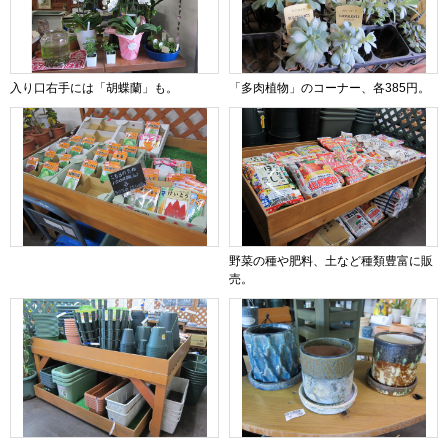
入り口右手には「胡蝶蘭」も。
「多肉植物」のコーナー、各385円。
野菜の種や肥料、土など種類豊富に販
売。