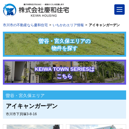
市川市の不動産なら慶和住宅
いちかわエリア情報
アイキャンガーデン
曽谷・宮久保エリアの
物件を探す
KEIWA TOWN SERIESは
こちら
曽谷・宮久保エリア
アイキャンガーデン
市川市下貝塚3-8-16