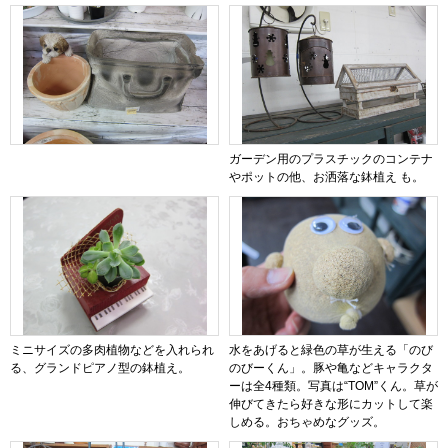
ガーデン用のプラスチックのコンテナ
やポットの他、お洒落な鉢植え も。
ミニサイズの多肉植物などを入れられ
水をあげると緑色の草が生える「のび
る、グランドピアノ型の鉢植え。
のびーくん」。豚や亀などキャラクタ
ーは全4種類。写真は“TOM”くん。草が
伸びてきたら好きな形にカットして楽
しめる。おちゃめなグッズ。