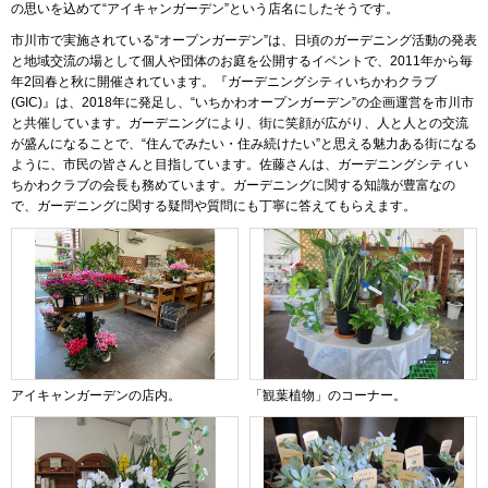
の思いを込めて“アイキャンガーデン”という店名にしたそうです。
市川市で実施されている“オープンガーデン”は、日頃のガーデニング活動の発表
と地域交流の場として個人や団体のお庭を公開するイベントで、2011年から毎
年2回春と秋に開催されています。『ガーデニングシティいちかわクラブ
(GIC)』は、2018年に発足し、“いちかわオープンガーデン”の企画運営を市川市
と共催しています。ガーデニングにより、街に笑顔が広がり、人と人との交流
が盛んになることで、“住んでみたい・住み続けたい”と思える魅力ある街になる
ように、市民の皆さんと目指しています。佐藤さんは、ガーデニングシティい
ちかわクラブの会長も務めています。ガーデニングに関する知識が豊富なの
で、ガーデニングに関する疑問や質問にも丁寧に答えてもらえます。
アイキャンガーデンの店内。
「観葉植物」のコーナー。