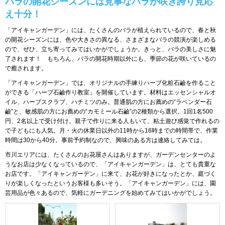
バラの開花シーズンには見事なバラが咲き誇り見応
え十分！
「アイキャンガーデン」には、たくさんのバラが植えられているので、春と秋
の開花シーズンには、色や大きさの異なる、さまざまなバラの競演が楽しめる
ので、ぜひ、立ち寄ってみてはいかがでしょうか。きっと、バラの美しさに魅
了されます！ もちろん、バラの開花時期以外にも、季節の花が咲いているの
で癒されます。
「アイキャンガーデン」では、オリジナルの手練りハーブ化粧石鹼を作ること
ができる「ハーブ石鹼作り教室」を開催しています。材料はエッセンシャルオ
イル、ハーブスクラブ、ハチミツのみ。普通肌の方にお薦めの“ラベンダー石
鹼”と、敏感肌の方にお薦めの“カモミール石鹼”の2種類から選択。1回1名500
円、2名以上で受け付け。親子で作りに来る人もいて、粘土遊び感覚で作れるの
で子どもにも人気。月・火の休業日以外の11時から16時までの時間帯で、作業
時間は30から40分。事前予約制なので、興味のある方は連絡してみては。
市川エリアには、たくさんのお花屋さんはありますが、ガーデンセンターのよ
うなお店は少なくなっているので、「アイキャンガーデン」は、とても貴重な
お店です。「アイキャンガーデン」に来て、お花が好きになったとか、庭づく
りが楽しくなったというお客様も多いそう。「アイキャンガーデン」には、園
芸用品が色々あるので、気軽にガーデニングを始めてみてはいかがでしょう。