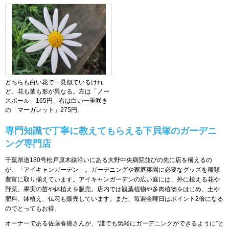
どちらも白い花で一見似ているけれ
ど、花も葉も形が異なる。左は「ノー
スポール」165円、右は白い一重咲き
の「マーガレット」275円。
専門知識で丁寧に教えてもらえる下貝塚のガーデニ
ング専門店
千葉県道180号松戸原木線沿いにある大野中央病院並びの先に店を構えるの
が、「アイキャンガーデン」。ガーデニングや家庭菜園に必要なグッズを種類
豊富に取り揃えています。アイキャンガーデンの広い庭には、外に植える花や
野菜、果実の苗や鉢植えを販売。店内では観葉植物や多肉植物をはじめ、土や
肥料、鉢植え、仏花も販売しています。また、毎週金曜日はポイント2倍になる
のでとってもお得。
オーナーである佐藤春徳さんが、“誰でも気軽にガーデニングができるように”と