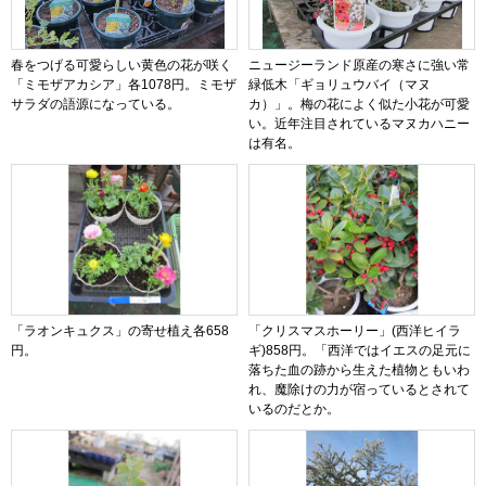
春をつげる可愛らしい黄色の花が咲く
ニュージーランド原産の寒さに強い常
「ミモザアカシア」各1078円。ミモザ
緑低木「ギョリュウバイ（マヌ
サラダの語源になっている。
カ）」。梅の花によく似た小花が可愛
い。近年注目されているマヌカハニー
は有名。
「ラオンキュクス」の寄せ植え各658
「クリスマスホーリー」(西洋ヒイラ
円。
ギ)858円。「西洋ではイエスの足元に
落ちた血の跡から生えた植物ともいわ
れ、魔除けの力が宿っているとされて
いるのだとか。