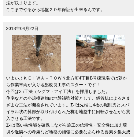
法が決まります。
ここまでやるから地盤２０年保証が出来るんです。
2018年04月22日
いよいよＫＥＩＷＡ－ＴＯＷＮ北方町4丁目B号棟現場では朝か
ら作業車両が入り地盤改良工事のスタートです！
今回はΣ-i工法（シグマ・アイ工法）を採用しました。
住宅などの小規模建物の地盤補強対策として、鋼管杭によるさま
ざまな工法が開発されています。Σ-iは先端に4枚の堀削刃とスパ
イラル状の翼部が取り付けられた杭を地盤中に回転させながら貫
入させる工法です。
Σ-iは高い杭性能を確保しながら施工の信頼性・安全性に加え環
境や近隣への考慮など地盤の補強に必要なあらゆる要素を集大成