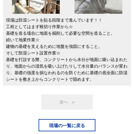
現場は防湿シートを貼る段階まで進んでいます！！
工程としてはまず根切り作業から☆
基礎を造る場合に地面を掘削して必要な空間を造ること。
続いて地業作業☆
建物の基礎を支えるために地盤を強固にすること。
そして防湿シート設置作業☆
基礎を打設する際、コンクリートから水分が地面に吸い込まれた
り、地面からの湿気を吸い上げたりして水分量のバランスが変わ
り、基礎の強度を損なわれるのを防ぐために基礎の底全面に防湿
シートを敷き上からコンクリートで固めます。
»
現場の一覧に戻る