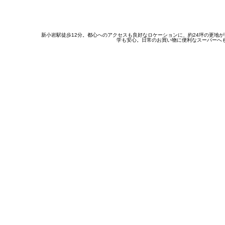
新小岩駅徒歩12分。都心へのアクセスも良好なロケーションに、約24坪の更地
学も安心。日常のお買い物に便利なスーパーへ