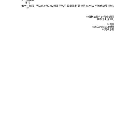
その他制限
事項
備考・制限
準防火地域 第2種高度地区 日影規制 景観法 航空法 宅地造成等規
等
※価格は物件の代金総額
税率は引き渡
※制
※購入の前には物
※完成予