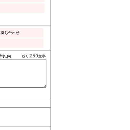
お待ち合わせ
250
字以内
残り
文字