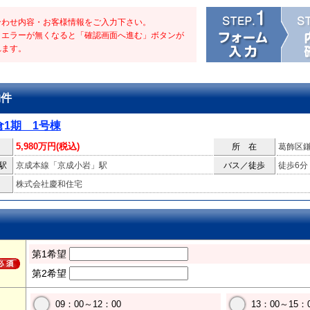
合わせ内容・お客様情報をご入力下さい。
・エラーが無くなると「確認画面へ進む」ボタンが
れます。
物件
1期 1号棟
5,980万円(税込)
所 在
葛飾区
駅
京成本線「京成小岩」駅
バス／徒歩
徒歩6分
株式会社慶和住宅
第1希望
第2希望
09：00～12：00
13：00～15：