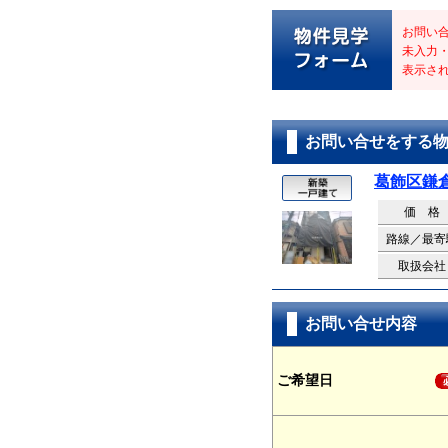
お問い
未入力
表示さ
お問い合せをする
葛飾区鎌倉
価 格
路線／最寄
取扱会社
お問い合せ内容
ご希望日