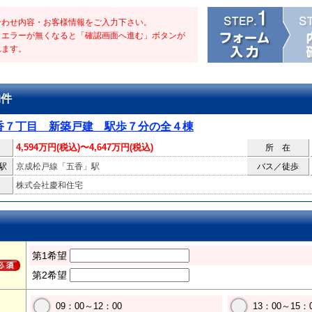
合わせ内容・お客様情報をご入力下さい。
・エラーが無くなると「確認画面へ進む」ボタンが
れます。
物件
香７丁目 新築戸建 駅歩７分の全４棟
4,594万円(税込)〜4,647万円(税込)
所 在
駅
京成松戸線「五香」駅
バス／徒歩
株式会社慶和住宅
第1希望
第2希望
09：00～12：00
13：00～15：