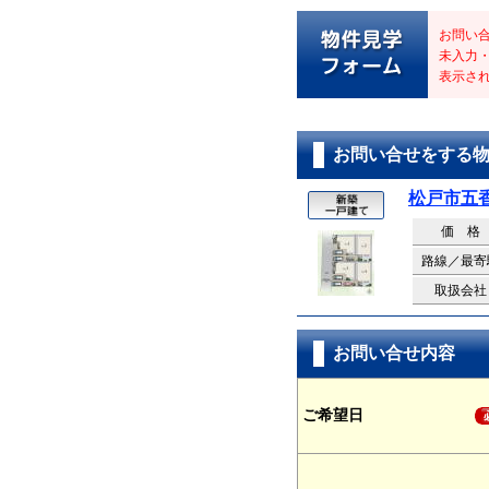
お問い
未入力
表示さ
お問い合せをする
松戸市五
価 格
路線／最寄
取扱会社
お問い合せ内容
ご希望日