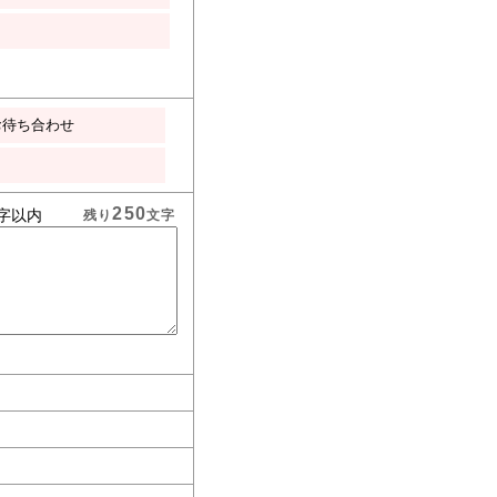
お待ち合わせ
250
字以内
残り
文字